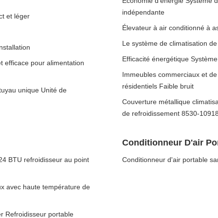
Économie d'énergie Système de 
indépendante
t et léger
Élevateur à air conditionné à a
Le système de climatisation de
nstallation
Efficacité énergétique Système 
et efficace pour alimentation
Immeubles commerciaux et de 
résidentiels Faible bruit
 tuyau unique Unité de
Couverture métallique climati
de refroidissement 8530-1091
Conditionneur D'air P
24 BTU refroidisseur au point
Conditionneur d'air portable sa
aux avec haute température de
er Refroidisseur portable