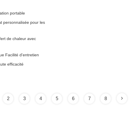
ation portable
at personnalisée pour les
fert de chaleur avec
e Facilité d'entretien
te efficacité
2
3
4
5
6
7
8