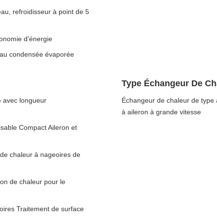
au, refroidisseur à point de 5
conomie d'énergie
c eau condensée évaporée
Type Échangeur De Cha
e avec longueur
Échangeur de chaleur de type à
à aileron à grande vitesse
isable Compact Aileron et
de chaleur à nageoires de
on de chaleur pour le
oires Traitement de surface