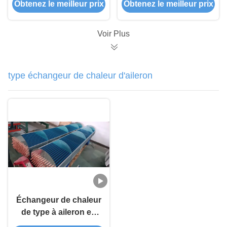
Obtenez le meilleur prix
Obtenez le meilleur prix
personnalisable
Compact Aileron et
condensateur de tube
Voir Plus
type échangeur de chaleur d'aileron
Échangeur de chaleur
de type à aileron en
feuille d'aluminium