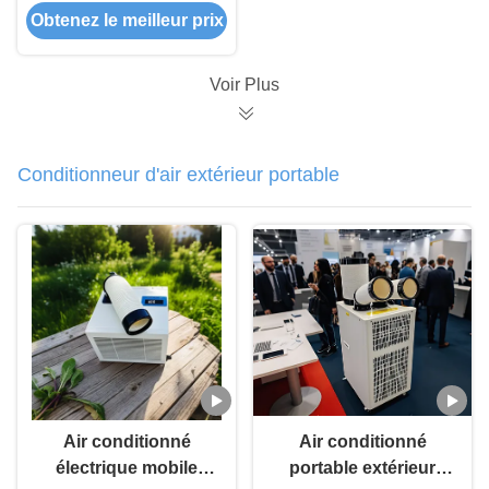
Obtenez le meilleur prix
Evaporateur de tube à
nageoires résistant
aux intempéries
Voir Plus
Conditionneur d'air extérieur portable
Air conditionné
Air conditionné
électrique mobile
portable extérieur