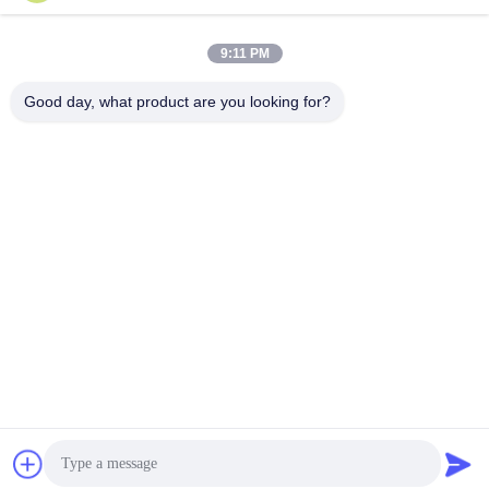
Adresse de l'entreprise
9:11 PM
Une de "Non".2, rue Wende Quatrième, quartier de
développement industriel de haute technologie, Zhaoqing
Good day, what product are you looking for?
Adresse de l'usine
Une de "Non".2, rue Wende Quatrième, quartier de
développement industriel de haute technologie, Zhaoqing
Télégramme
86-199-27585044
Chine Bonne qualité climatiseur portatif Le fournisseur. -2026
Mingsheng Intelligent Technology (Guangdong) Co., Ltd. Tous les
droits réservés.
Politique de confidentialité
|
Plan du site