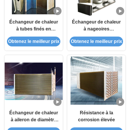
Échangeur de chaleur
Échangeur de chaleur
à tubes finés en
à nageoires
papier de cuivre
personnalisable
Obtenez le meilleur prix
Obtenez le meilleur prix
antique avec
Échangeur de chaleur
longueur
à nageoires de plaque
personnalisable
Échangeur de chaleur
Résistance à la
à aileron de diamètre
corrosion élevée
de tube