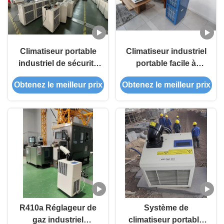
Climatiseur portable
Climatiseur industriel
industriel de sécurité
portable facile à
résistant à la
déplacer, petit, pour le
Obtenez le meilleur prix
Obtenez le meilleur prix
température
revêtement en
poudre, 680 kW
R410a Réglageur de
Système de
gaz industriel
climatiseur portable