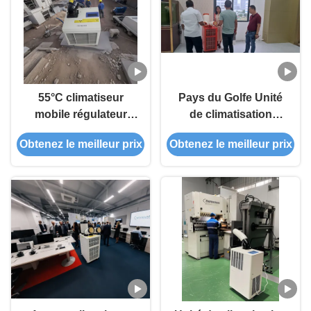
55°C climatiseur
Pays du Golfe Unité
mobile régulateur
de climatisation
climatique
amovible avec écran
Obtenez le meilleur prix
Obtenez le meilleur prix
tactile