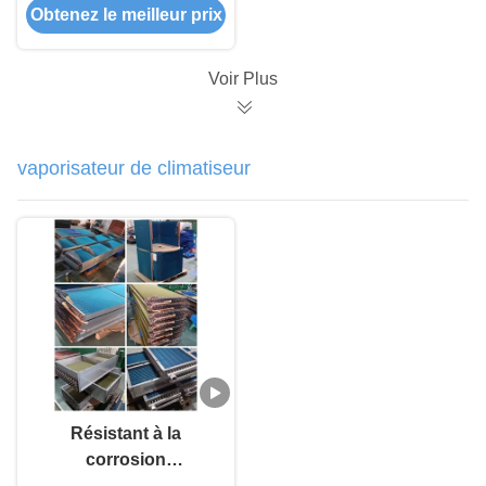
Obtenez le meilleur prix
compact Évaporateur
de tube à aileron à
grande vitesse
Voir Plus
vaporisateur de climatiseur
Résistant à la
corrosion
Conditionneur d'air