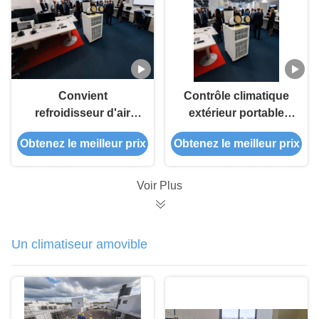
Convient
Contrôle climatique
refroidisseur d'air
extérieur portable
extérieur portable
léger pour toutes
Obtenez le meilleur prix
Obtenez le meilleur prix
Facile à entretenir
saisons
pour les petits
bureaux
Voir Plus
Un climatiseur amovible