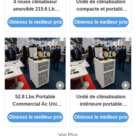
4 roues climatiseur
Unité de climatisation
amovible 215.6 Lbs
compacte et portable
climatiseur amovible
Efficacité énergétique
Obtenez le meilleur prix
Obtenez le meilleur prix
haute efficacité
Facilité d'entretien
52.8 Lbs Portable
Unité de climatisation
Commercial Ac Unit
intérieure portable
Haute efficacité de
réglable par
Obtenez le meilleur prix
Obtenez le meilleur prix
transfert de chaleur
thermostat
avec couverture
personnalisée pour
métallique
les ateliers industriels
Voir Plus