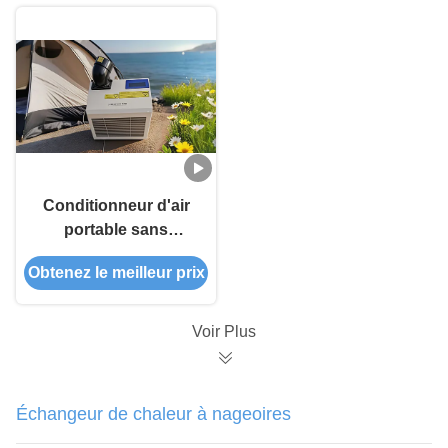
Conditionneur d'air
portable sans
drainage léger Unité
Obtenez le meilleur prix
de climatisation
portable de 48 livres
Voir Plus
Échangeur de chaleur à nageoires