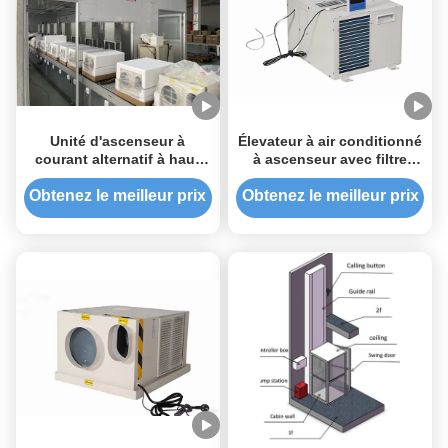
Unité d'ascenseur à
Élevateur à air conditionné
courant alternatif à haut
à ascenseur avec filtre
rendement avec direction
lavable
verticale du débit d'air et
Obtenez le meilleur prix
Obtenez le meilleur prix
drainage libre