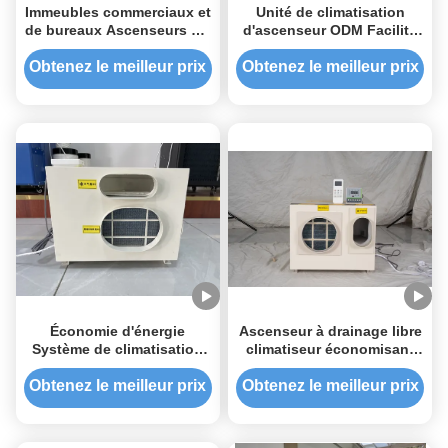
Immeubles commerciaux et
Unité de climatisation
de bureaux Ascenseurs AC
d'ascenseur ODM Facilité
pour gratte-ciel Immeubles
d'installation
résidentiels Faible bruit
Obtenez le meilleur prix
Obtenez le meilleur prix
Économie d'énergie
Ascenseur à drainage libre
Système de climatisation
climatiseur économisant
d'ascenseur à distance
de l'énergie Ascenseur
avec alimentation
compact à haute efficacité
Obtenez le meilleur prix
Obtenez le meilleur prix
indépendante
CA