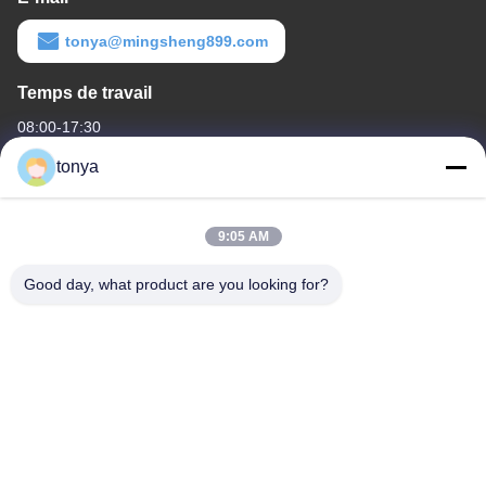
tonya@mingsheng899.com
Temps de travail
08:00-17:30
tonya
Notre adresse
Adresse de l'entreprise
9:05 AM
Une de "Non".2, rue Wende Quatrième, quartier de
développement industriel de haute technologie, Zhaoqing
Good day, what product are you looking for?
Adresse de l'usine
Une de "Non".2, rue Wende Quatrième, quartier de
développement industriel de haute technologie, Zhaoqing
Télégramme
86-199-27585044