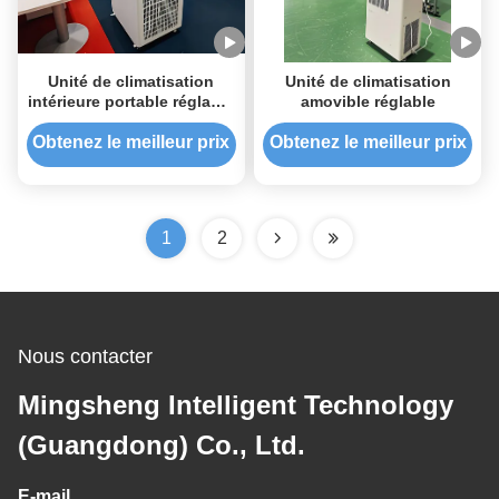
Unité de climatisation
Unité de climatisation
intérieure portable réglable
amovible réglable
par thermostat
personnalisée pour les
Obtenez le meilleur prix
Obtenez le meilleur prix
ateliers industriels
1
2
Nous contacter
Mingsheng Intelligent Technology
(Guangdong) Co., Ltd.
E-mail