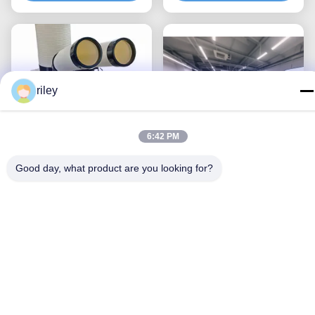
et ventilation par tuyau
courant alternatif
unique
riley
6:42 PM
Good day, what product are you looking for?
2625KW puissant
Unité de climatisation
climatiseur commercial
portable de 2000 kW
portable mini unité AC
Obtenez le meilleur prix
avec roues
Obtenez le meilleur prix