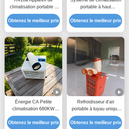
climatisation portable à
portable à haut
gaz réfrigérant à tuyau
rendement
Obtenez le meilleur prix
unique
Obtenez le meilleur prix
Énergie CA Petite
Refroidisseur d'air
climatisation 680KW
portable à tuyau unique
Puissance de
polyvalent et efficace
refroidissement nominale
Obtenez le meilleur prix
Obtenez le meilleur prix
pour l'alimentation en