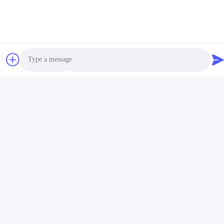
Nous contacter
Mingsheng Intelligent Technology
(Guangdong) Co., Ltd.
E-mail
tonya@mingsheng899.com
Temps de travail
Photo
08:00-17:30
Video Call
Notre adresse
Audio Call
Adresse de l'entreprise
Une de "Non".2, rue Wende Quatrième, quartier de
développement industriel de haute technologie, Zhaoqing
Adresse de l'usine