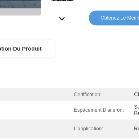
Obtenez Le Meille
ption Du Produit
Certification:
C
Se
Espacement D'aileron:
R
L'application:
Re