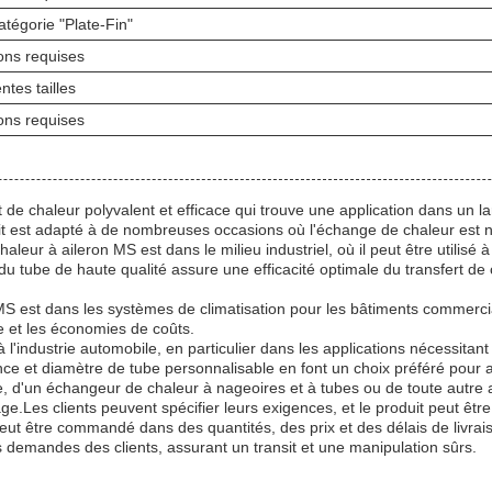
atégorie "Plate-Fin"
ions requises
ntes tailles
ions requises
 de chaleur polyvalent et efficace qui trouve une application dans un la
oduit est adapté à de nombreuses occasions où l'échange de chaleur est 
aleur à aileron MS est dans le milieu industriel, où il peut être utilis
 tube de haute qualité assure une efficacité optimale du transfert de c
MS est dans les systèmes de climatisation pour les bâtiments commerciau
ue et les économies de coûts.
 l'industrie automobile, en particulier dans les applications nécessit
e et diamètre de tube personnalisable en font un choix préféré pour amé
, d'un échangeur de chaleur à nageoires et à tubes ou de toute autre a
lage.Les clients peuvent spécifier leurs exigences, et le produit peut êt
eut être commandé dans des quantités, des prix et des délais de livra
 demandes des clients, assurant un transit et une manipulation sûrs.