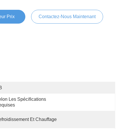
ur Prix
Contactez-Nous Maintenant
B
lon Les Spécifications 
equises
froidissement Et Chauffage