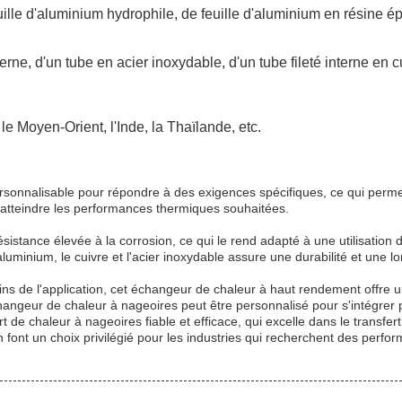
euille d'aluminium hydrophile, de feuille d'aluminium en résine é
terne, d'un tube en acier inoxydable, d'un tube fileté interne en c
le Moyen-Orient, l'Inde, la Thaïlande, etc.
sonnalisable pour répondre à des exigences spécifiques, ce qui permet
 atteindre les performances thermiques souhaitées.
istance élevée à la corrosion, ce qui le rend adapté à une utilisation 
uminium, le cuivre et l'acier inoxydable assure une durabilité et une lo
s de l'application, cet échangeur de chaleur à haut rendement offre une 
ngeur de chaleur à nageoires peut être personnalisé pour s'intégrer p
 de chaleur à nageoires fiable et efficace, qui excelle dans le transfer
font un choix privilégié pour les industries qui recherchent des perf