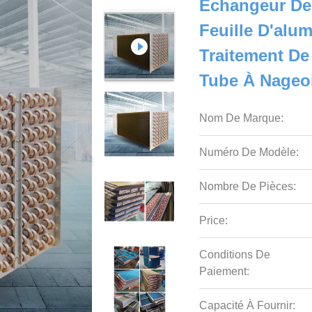
Échangeur De
Feuille D'alu
Traitement De
Tube À Nageo
Nom De Marque:
Numéro De Modèle:
Nombre De Pièces:
Price:
Conditions De
Paiement:
Capacité À Fournir: