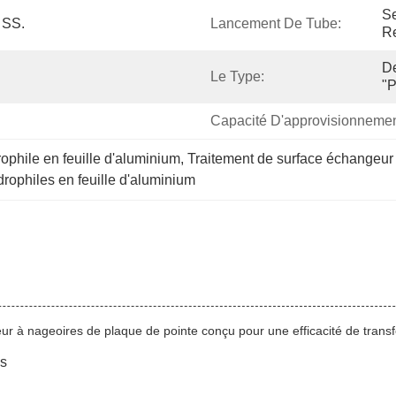
Se
 SS.
Lancement De Tube:
R
De
Le Type:
"P
Capacité D'approvisionnemen
phile en feuille d'aluminium
, 
Traitement de surface échangeur
rophiles en feuille d'aluminium
r à nageoires de plaque de pointe conçu pour une efficacité de trans
us