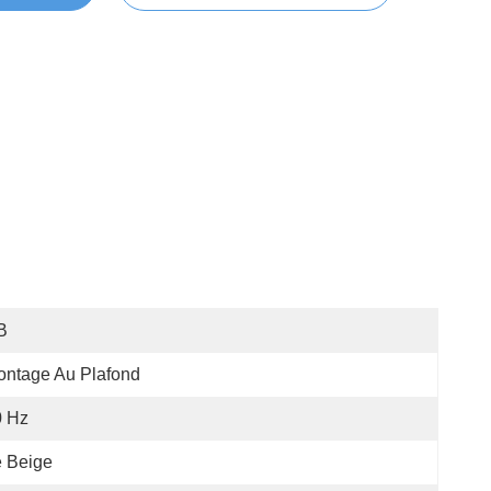
B
ntage Au Plafond
0 Hz
 Beige