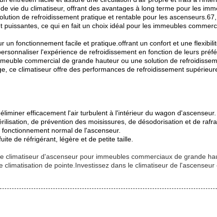
e de vie du climatiseur, offrant des avantages à long terme pour les 
 solution de refroidissement pratique et rentable pour les ascenseurs.6
ent puissantes, ce qui en fait un choix idéal pour les immeubles comme
un fonctionnement facile et pratique.offrant un confort et une flexibi
rsonnaliser l'expérience de refroidissement en fonction de leurs préféren
meuble commercial de grande hauteur ou une solution de refroidisseme
nage, ce climatiseur offre des performances de refroidissement supéri
éliminer efficacement l'air turbulent à l'intérieur du wagon d'ascenseur.
térilisation, de prévention des moisissures, de désodorisation et de rafra
e fonctionnement normal de l'ascenseur.
te de réfrigérant, légère et de petite taille.
vec le climatiseur d'ascenseur pour immeubles commerciaux de grande h
de climatisation de pointe.Investissez dans le climatiseur de l'ascense