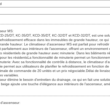
d
nseur MS:
CD-25/DT, KC-35/DT, KCD-35/DT, KC-32/DT et KCD-32/DT, est une solut
efroidissement efficace dans les immeubles de grande hauteur, ce qui l
ande hauteur: Le climatiseur d'ascenseur MS est parfait pour refroidi
 parfaitement aux intérieurs de l'ascenseur, offrant un environnement
 résidentiels de grande hauteur avec minuterie: Dans les bâtiments rés
e pour les résidentsLa fonctionnalité de minuterie permet un fonctionnem
terie: Avec sa fonctionnalité de contrôle à distance, le climatiseur d'
 permet aux utilisateurs de planifier le refroidissement en fonction de l
nimale de commande de 20 unités et un prix négociable.Délai de livrai
s variables.
ur élimine le besoin d'entretien du drainage, ce qui en fait une soluti
eige ajoute une touche d'élégance aux intérieurs de l'ascenseur, amélio
s d'ascenseur: