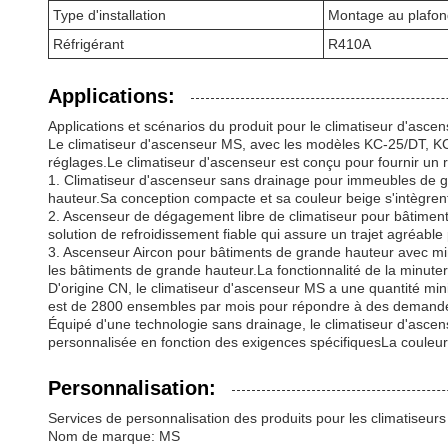
Type d'installation
Montage au plafon
Réfrigérant
R410A
Applications:
Applications et scénarios du produit pour le climatiseur d'asce
Le climatiseur d'ascenseur MS, avec les modèles KC-25/DT, K
réglages.Le climatiseur d'ascenseur est conçu pour fournir un r
1. Climatiseur d'ascenseur sans drainage pour immeubles de gr
hauteur.Sa conception compacte et sa couleur beige s'intègrent
2. Ascenseur de dégagement libre de climatiseur pour bâtiments
solution de refroidissement fiable qui assure un trajet agréabl
3. Ascenseur Aircon pour bâtiments de grande hauteur avec minu
les bâtiments de grande hauteur.La fonctionnalité de la minuterie
D'origine CN, le climatiseur d'ascenseur MS a une quantité mi
est de 2800 ensembles par mois pour répondre à des demande
Équipé d'une technologie sans drainage, le climatiseur d'ascense
personnalisée en fonction des exigences spécifiquesLa couleur b
Personnalisation:
Services de personnalisation des produits pour les climatiseur
Nom de marque: MS