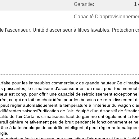
Garantie:
1
Capacité D'approvisionnemen
de l'ascenseur
, 
Unité d'ascenseur à filtres lavables
, 
Protection c
arfaite pour les immeubles commerciaux de grande hauteur.Ce climatiseur
s puissantes, le climatiseur d'ascenseur est un must pour tout immeu
eur est conçu pour offrir une capacité de refroidissement exceptionnel
ée, ce qui en fait un choix idéal pour les besoins de refroidissement 
il peut régler automatiquement la température à l'intérieur du wagon d
rentes saisonsPurification de l'air: équipé d'un dispositif de filtration d
ualité de l'air.Certains climatiseurs haut de gamme ont également la fonct
agers.il génère relativement peu de bruit pendant le fonctionnement et
ce à la technologie de contrôle intelligent, il peut régler automatique
rgie.
n entretien facile et assure une circulation d'air propre et frais à l'int