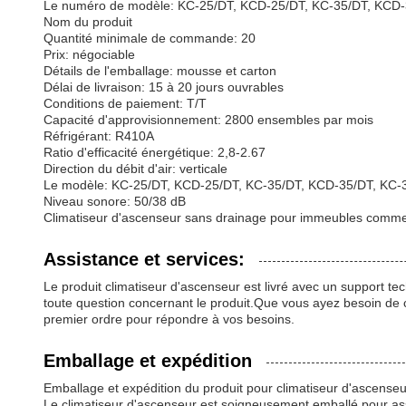
Le numéro de modèle: KC-25/DT, KCD-25/DT, KC-35/DT, KCD
Nom du produit
Quantité minimale de commande: 20
Prix: négociable
Détails de l'emballage: mousse et carton
Délai de livraison: 15 à 20 jours ouvrables
Conditions de paiement: T/T
Capacité d'approvisionnement: 2800 ensembles par mois
Réfrigérant: R410A
Ratio d'efficacité énergétique: 2,8-2.67
Direction du débit d'air: verticale
Le modèle: KC-25/DT, KCD-25/DT, KC-35/DT, KCD-35/DT, KC-
Niveau sonore: 50/38 dB
Climatiseur d'ascenseur sans drainage pour immeubles comme
Assistance et services:
Le produit climatiseur d'ascenseur est livré avec un support t
toute question concernant le produit.Que vous ayez besoin de co
premier ordre pour répondre à vos besoins.
Emballage et expédition
Emballage et expédition du produit pour climatiseur d'ascenseu
Le climatiseur d'ascenseur est soigneusement emballé pour assu