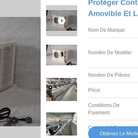
Protéger Cont
Amovible Et L
Nom De Marque:
Numéro De Modèle:
Nombre De Pièces:
Price:
Conditions De
Paiement:
Capacité À Fournir:
Obtenez Le Meille