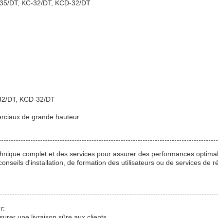
-35/DT, KC-32/DT, KCD-32/DT
32/DT, KCD-32/DT
rciaux de grande hauteur
echnique complet et des services pour assurer des performances optimal
nseils d'installation, de formation des utilisateurs ou de services de
r:
rer une livraison sûre aux clients.