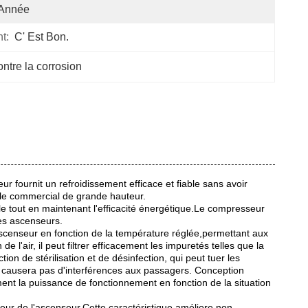
 Année
t:
C' Est Bon.
ontre la corrosion
 fournit un refroidissement efficace et fiable sans avoir
ble commercial de grande hauteur.
le tout en maintenant l'efficacité énergétique.Le compresseur
des ascenseurs.
'ascenseur en fonction de la température réglée,permettant aux
e l'air, il peut filtrer efficacement les impuretés telles que la
ion de stérilisation et de désinfection, qui peut tuer les
 ne causera pas d'interférences aux passagers. Conception
ment la puissance de fonctionnement en fonction de la situation
érieur de l'ascenseur.Cette caractéristique améliore non