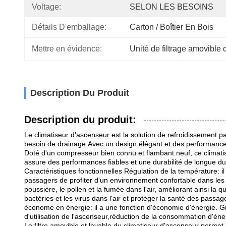
Voltage:
SELON LES BESOINS
Détails D'emballage:
Carton / Boîtier En Bois
Mettre en évidence:
Unité de filtrage amovible 
Description Du Produit
Description du produit:
Le climatiseur d'ascenseur est la solution de refroidissement p
besoin de drainage.Avec un design élégant et des performance
Doté d'un compresseur bien connu et flambant neuf, ce climatis
assure des performances fiables et une durabilité de longue dur
Caractéristiques fonctionnelles Régulation de la température: 
passagers de profiter d'un environnement confortable dans les diffé
poussière, le pollen et la fumée dans l'air, améliorant ainsi la q
bactéries et les virus dans l'air et protéger la santé des pass
économe en énergie: il a une fonction d'économie d'énergie. Grâ
d'utilisation de l'ascenseur,réduction de la consommation d'éne
Le filtre amovible et lavable du climatiseur d'ascenseur permet u